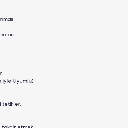
lanması
maları 
r
eliyle Uyumlu)
tetikler. 
.
ı takdir etmek, 