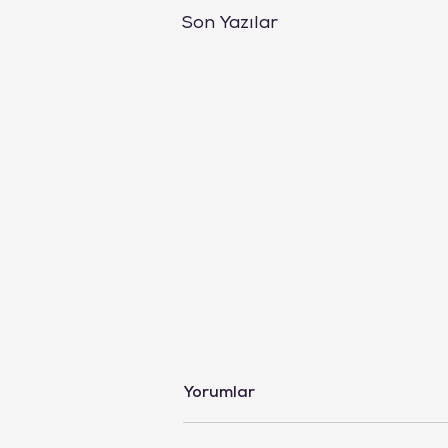
Son Yazılar
Zihinsel Detoks Nedir ve
Yorumlar
Neden Herkesin İhtiyacı
Var?
Giriş: Modern Yaşamın Zihinsel