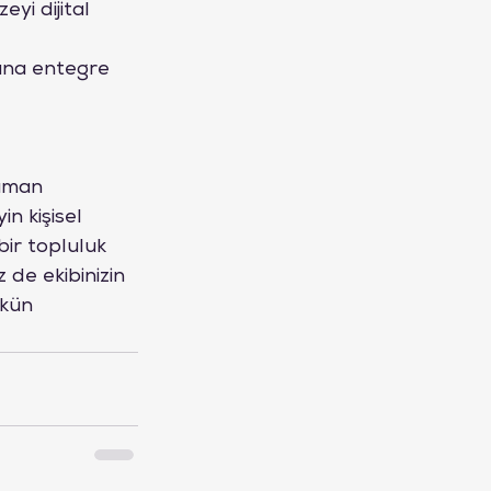
yi dijital 
una entegre 
 
uman 
n kişisel 
bir topluluk 
 de ekibinizin 
mkün 