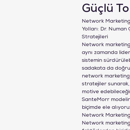
Güçlü To
Network Marketing’d
Yolları: Dr. Numa
Stratejileri
Network marketing s
aynı zamanda liderl
sistemin sürdürülebi
sadakata da doğrud
network marketing e
stratejiler sunarak,
motive edebileceğini
SanteMorr modelin
biçimde ele alıyoru
Network Marketing
Network marketing s