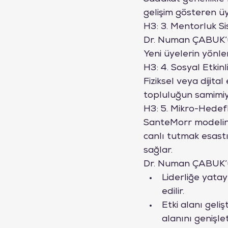
gelişim gösteren üy
H3: 3. Mentorluk Si
Dr. Numan ÇABUK’un
Yeni üyelerin yönlen
H3: 4. Sosyal Etkinl
Fiziksel veya dijita
topluluğun samimiy
H3: 5. Mikro-Hedefl
SanteMorr modelind
canlı tutmak esastır
sağlar.
Dr. Numan ÇABUK’u
Liderliğe yatay
edilir.
Etki alanı geliş
alanını genişl