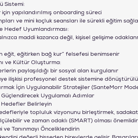
ü Sistemi:
 için yapılandırılmış onboarding süreci
pları ve mini koçluk seansları ile sürekli eğitim sağ
 ve Hedef Uyumlandırması:
lnızca maddi kazanca değil, kişisel gelişime odaklan
 eğit, eğitirken bağ kur” felsefesi benimsenir
nı ve Kültür Oluşturma:
lerin paylaşıldığı bir sosyal alan kurgulanır
ye ilişkisi profesyonel destek sistemine dönüştürülü
ırmak İçin Uygulanabilir Stratejiler (SanteMorr Mod
i Güçlendirecek Uygulamalı Adımlar
 Hedefler Belirleyin

edefleriyle topluluk vizyonunu birleştirmek, sadakati 
 ölçülebilir ve zaman odaklı (SMART) olması önemlidir
imi ve Tanınmayı Önceliklendirin

kendini değerli hisseden bireylerde gelişir. Başarılar