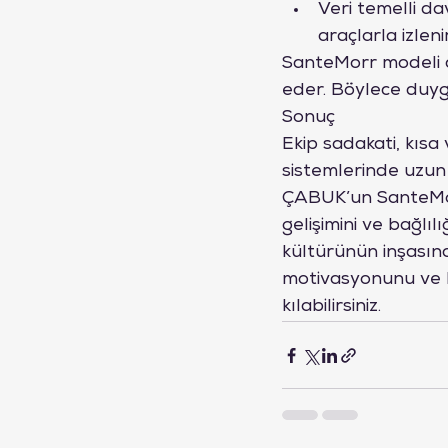
Veri temelli dav
araçlarla izlenir
SanteMorr modeli a
eder. Böylece duygus
Sonuç
Ekip sadakati, kısa
sistemlerinde uzun
ÇABUK’un SanteMorr 
gelişimini ve bağlıl
kültürünün inşasına
motivasyonunu ve ba
kılabilirsiniz.