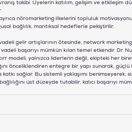
ranış takibi: Üyelerin katılım, gelişim ve etkileşim düze
.
yrıca nöromarketing ilkelerini topluluk motivasyon
al bağlılık, mantıksal hedeflerle pekiştirilir.
 vadeli gelir artışlarının ötesinde, network marketing
 vadeli başarıyı mümkün kılan temel etkendir. Dr. N
modeli, yalnızca liderlerin değil, ekipteki her bireyi
ığını önceliklendiren entegre bir yapı sunarak, güçlü 
 katkı sağlar. Bu sistemli yaklaşımı benimseyerek, siz
ğlılığını üst düzeyde tutabilir, kalıcı başarıyı mü