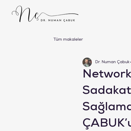
Tüm makaleler
Dr. Numan Çabuk
Network
Sadakati
Sağlaman
ÇABUK’u