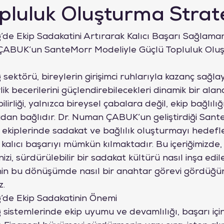
pluluk Oluşturma Strate
e Ekip Sadakatini Artırarak Kalıcı Başarı Sağlamanı
n ÇABUK’un SanteMorr Modeliyle Güçlü Topluluk Olu
ektörü, bireylerin girişimci ruhlarıyla kazanç sağlay
ik becerilerini güçlendirebilecekleri dinamik bir alan
lirliği, yalnızca bireysel çabalara değil, ekip bağlılığ
an bağlıdır. Dr. Numan ÇABUK’un geliştirdiği Sant
kiplerinde sadakat ve bağlılık oluşturmayı hedefley
 kalıcı başarıyı mümkün kılmaktadır. Bu içeriğimizde, e
zi, sürdürülebilir bir sadakat kültürü nasıl inşa edil
in bu dönüşümde nasıl bir anahtar görevi gördüğün
z.
’de Ekip Sadakatinin Önemi
istemlerinde ekip uyumu ve devamlılığı, başarı için 