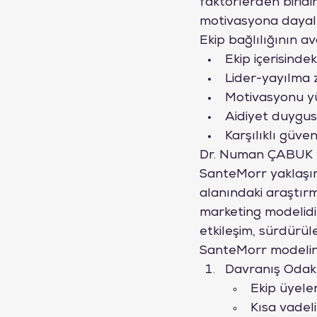
faktörlerden biridi
motivasyona dayalı e
Ekip bağlılığının av
Ekip içerisindek
Lider-yayılma z
Motivasyonu yü
Aidiyet duygus
Karşılıklı güve
Dr. Numan ÇABUK v
SanteMorr yaklaşımı,
alanındaki araştır
marketing modelidir
etkileşim, sürdürüle
SanteMorr modelinin
Davranış Odaklı
Ekip üyele
Kısa vadel