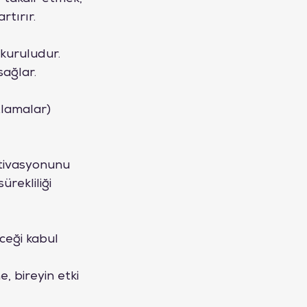
rtırır.
kuruludur. 
sağlar.
tlamalar) 
tivasyonunu 
rekliliği 
eceği kabul 
, bireyin etki 