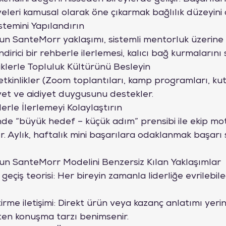
eleri kamusal olarak öne çıkarmak bağlılık düzeyini a
stemini Yapılandırın

 SanteMorr yaklaşımı, sistemli mentorluk üzerine 
dirici bir rehberle ilerlemesi, kalıcı bağ kurmalarını 
iklerle Topluluk Kültürünü Besleyin

l etkinlikler (Zoom toplantıları, kamp programları, ku
et ve aidiyet duygusunu destekler.
erle İlerlemeyi Kolaylaştırın

e “büyük hedef – küçük adım” prensibi ile ekip mo
. Aylık, haftalık mini başarılara odaklanmak başarı sü
n SanteMorr Modelini Benzersiz Kılan Yaklaşımlar
 geçiş teorisi: Her bireyin zamanla liderliğe evrilebil
tirme iletişimi: Direkt ürün veya kazanç anlatımı yerine
eten konuşma tarzı benimsenir.