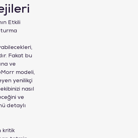
jileri
n Etkili 
şturma 
abilecekleri, 
dır. Fakat bu 
ına ve 
eMorr modeli, 
en yenilikçi 
kibinizi nasıl 
eceğini ve 
ü detaylı 
kritik 