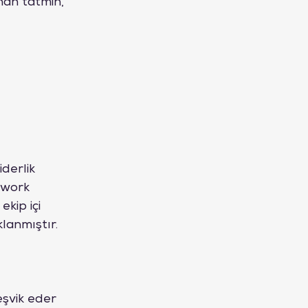
nan tatmin, 
derlik 
twork 
kip içi 
klanmıştır.
eşvik eder