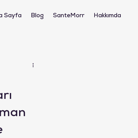
a Sayfa
Blog
SanteMorr
Hakkımda
arı
Numan
e