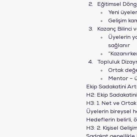
Eğitimsel Döng
Yeni üyeler
Gelişim kam
Kazanç Bilinci
Üyelerin ya
sağlanır
“Kazanırken
Topluluk Dizay
Ortak değer
Mentor – ü
Ekip Sadakatini Art
H2: Ekip Sadakatin
H3: 1. Net ve Ortak
Üyelerin bireysel h
Hedeflerin belirli,
H3: 2. Kişisel Geliş
Sadakat genellikle 