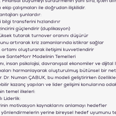
r. Finansal büyümeyi sürdürmenin yanı sıra, işten alı
kip çalışmaları ile doğrudan ilişkilidir.
antajları şunlardır:
i bilgi transferini hızlandırır
incirini güçlendirir (duplikasyon)
ksek tutarak turnover oranını düşürür
unu artırarak kriz zamanlarında istikrar sağlar
n ortamı oluşturarak iletişimi kuvvetlendirir
e SanteMorr Modelinin Temelleri
 insan psikolojisi, davranışsal ekonomiler ve dijital li
maları harmanlayarak oluşturulmuş bütünsel bir ne
. Dr. Numan ÇABUK, bu modeli geliştirirken özellikle e
bilir kazanç yapıları ve lider gelişimi konularına oda
 temel ilkeleri:
 Liderlik:
rinin motivasyon kaynaklarını anlamayı hedefler
i yönlendirmelerin yerine bireysel hedef uyumunu t