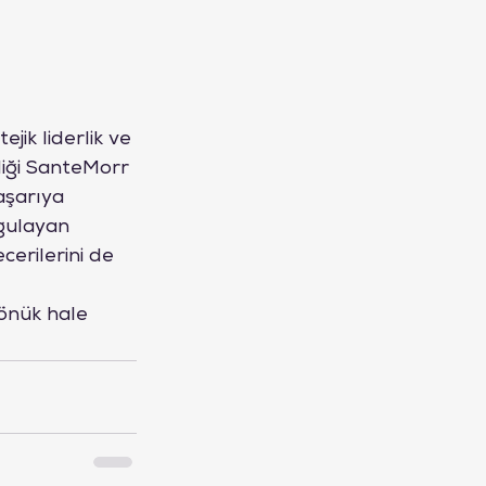
ik liderlik ve 
diği SanteMorr 
aşarıya 
ygulayan 
cerilerini de 
önük hale 