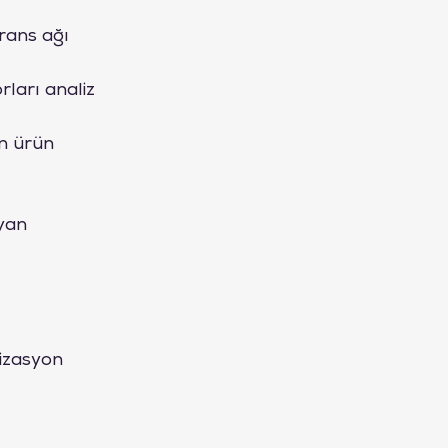
rans ağı 
rları analiz 
en ürün 
yan 
izasyon 