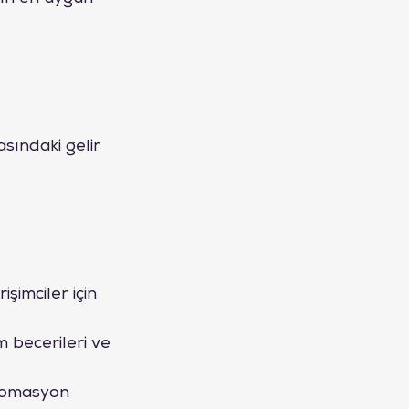
sındaki gelir 
şimciler için 
im becerileri ve 
otomasyon 