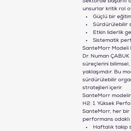
Sektörde başarılı 
unsurlar kritik rol 
Güçlü bir eğiti
Sürdürülebilir s
Etkin liderlik ge
Sistematik per
SanteMorr Modeli 
Dr. Numan ÇABUK ta
süreçlerini bilimse
yaklaşımdır. Bu mode
sürdürülebilir orga
stratejileri içerir.
SanteMorr modelini
H2: 1. Yüksek Perfo
SanteMorr, her bir 
performans odaklı g
Haftalık takip 