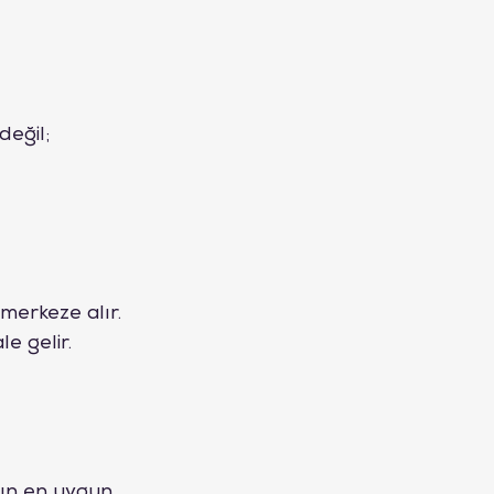
eğil; 
merkeze alır. 
e gelir.
arın en uygun 