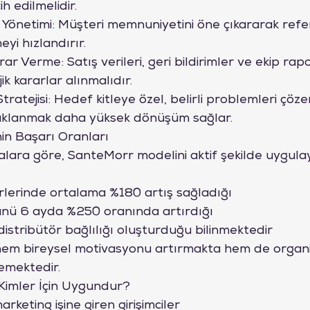
ih edilmelidir.
 Yönetimi: Müşteri memnuniyetini öne çıkararak refe
yi hızlandırır.
ar Verme: Satış verileri, geri bildirimler ve ekip rapo
ik kararlar alınmalıdır.
tratejisi: Hedef kitleye özel, belirli problemleri çöz
aklanmak daha yüksek dönüşüm sağlar.
in Başarı Oranları
alara göre, SanteMorr modelini aktif şekilde uygula
irlerinde ortalama %180 artış sağladığı
ünü 6 ayda %250 oranında artırdığı
istribütör bağlılığı oluşturduğu bilinmektedir
em bireysel motivasyonu artırmakta hem de organ
lemektedir.
Kimler İçin Uygundur?
rketing işine giren girişimciler