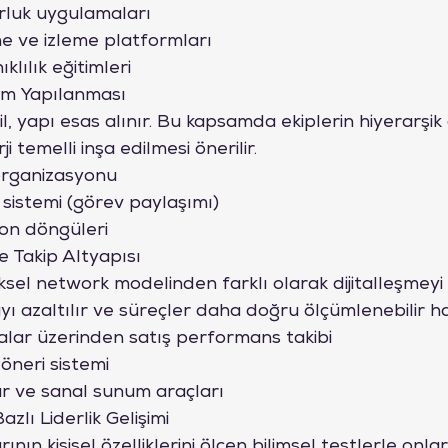
rluk uygulamaları
e ve izleme platformları
ıklılık eğitimleri
kım Yapılanması
, yapı esas alınır. Bu kapsamda ekiplerin hiyerarşik d
i temelli inşa edilmesi önerilir.
 organizasyonu
 sistemi (görev paylaşımı)
yon döngüleri
ve Takip Altyapısı
el network modelinden farklı olarak dijitalleşmeyi 
 azaltılır ve süreçler daha doğru ölçümlenebilir hal
lar üzerinden satış performans takibi
öneri sistemi
lar ve sanal sunum araçları
azlı Liderlik Gelişimi
ının kişisel özelliklerini ölçen bilimsel testlerle onl