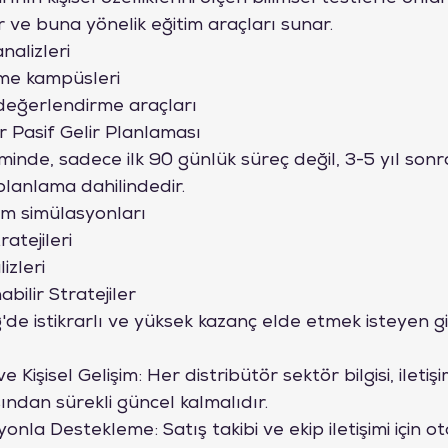
rler ve buna yönelik eğitim araçları sunar.
nalizleri
irme kampüsleri
değerlendirme araçları
ir Pasif Gelir Planlaması
inde, sadece ilk 90 günlük süreç değil, 3-5 yıl sonra
planlama dahilindedir.
im simülasyonları
atejileri
izleri
bilir Stratejiler
e istikrarlı ve yüksek kazanç elde etmek isteyen giri
e Kişisel Gelişim: Her distribütör sektör bilgisi, iletiş
sından sürekli güncel kalmalıdır.
nla Destekleme: Satış takibi ve ekip iletişimi için 