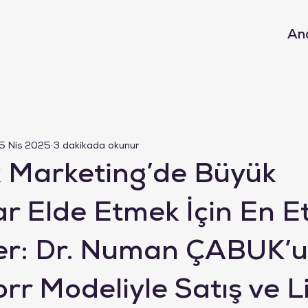
An
5 Nis 2025
3 dakikada okunur
 Marketing’de Büyük
r Elde Etmek İçin En Etk
ler: Dr. Numan ÇABUK’
r Modeliyle Satış ve Li