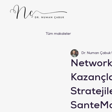
Tüm makaleler
Dr. Numan Çabuk
Network
Kazançla
Strateji
SanteMor