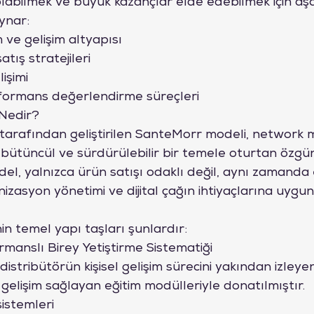
olabilmek ve büyük kazançlar elde edebilmek için aşa
oynar:
m ve gelişim altyapısı
atış stratejileri
lişimi
formans değerlendirme süreçleri
Nedir?
rafından geliştirilen SanteMorr modeli, network m
l, bütüncül ve sürdürülebilir bir temele oturtan özgün
l, yalnızca ürün satışı odaklı değil, aynı zamanda etk
nizasyon yönetimi ve dijital çağın ihtiyaçlarına uygun
n temel yapı taşları şunlardır:
rmanslı Birey Yetiştirme Sistematiği
distribütörün kişisel gelişim sürecini yakından izleye
elişim sağlayan eğitim modülleriyle donatılmıştır.
sistemleri