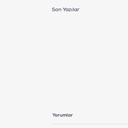
Son Yazılar
Zihinsel Detoks Nedir ve
Yorumlar
Neden Herkesin İhtiyacı
Var?