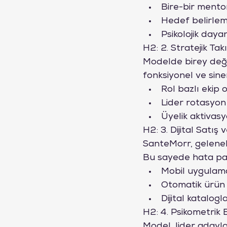
Bire-bir mento
Hedef belirlem
Psikolojik dayan
H2: 2. Stratejik Ta
Modelde birey değil
fonksiyonel ve sinerj
Rol bazlı ekip
Lider rotasyon
Üyelik aktivas
H2: 3. Dijital Satış 
SanteMorr, geleneks
Bu sayede hata payı
Mobil uygulama
Otomatik ürün 
Dijital katalog
H2: 4. Psikometrik B
Model, lider adaylar