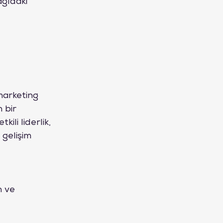
ğıdaki 
arketing 
 bir 
ili liderlik, 
 gelişim 
n ve 