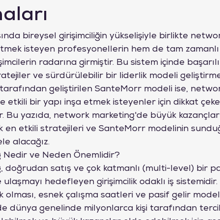
aları
da bireysel girişimciliğin yükselişiyle birlikte netwo
tmek isteyen profesyonellerin hem de tam zamanlı ke
imcilerin radarına girmiştir. Bu sistem içinde başarıl
tejiler ve sürdürülebilir bir liderlik modeli geliştirm
rafından geliştirilen SanteMorr modeli ise, netwo
 etkili bir yapı inşa etmek isteyenler için dikkat çek
r. Bu yazıda, network marketing'de büyük kazançlar
k en etkili stratejileri ve SanteMorr modelinin sundu
ele alacağız.
 Nedir ve Neden Önemlidir?
 doğrudan satış ve çok katmanlı (multi-level) bir p
 ulaşmayı hedefleyen girişimcilik odaklı iş sistemidir. 
k olması, esnek çalışma saatleri ve pasif gelir modeli
e dünya genelinde milyonlarca kişi tarafından terci