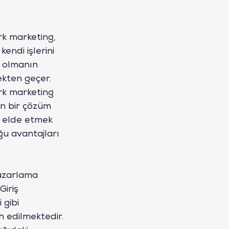
rk marketing, 
ndi işlerini 
ı olmanın 
ekten geçer. 
rk marketing 
en bir çözüm 
 elde etmek 
ğu avantajları 
azarlama 
Giriş 
 gibi 
h edilmektedir.