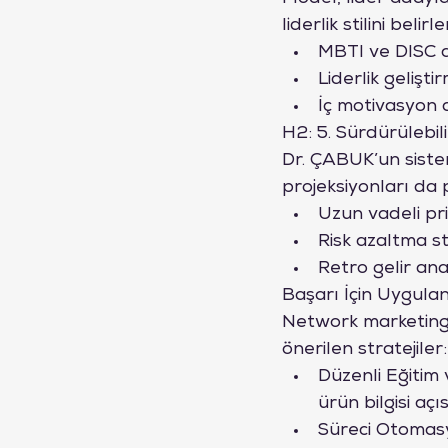
liderlik stilini beli
MBTI ve DISC a
Liderlik gelişt
İç motivasyon 
H2: 5. Sürdürülebil
Dr. ÇABUK’un sistem
projeksiyonları da 
Uzun vadeli pr
Risk azaltma str
Retro gelir anal
Başarı İçin Uygulana
Network marketing'd
önerilen stratejiler:
Düzenli Eğitim v
ürün bilgisi açı
Süreci Otomasyo