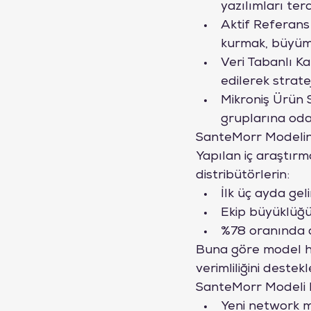
yazılımları terc
Aktif Referans
kurmak, büyüme
Veri Tabanlı Kar
edilerek stratej
Mikroniş Ürün S
gruplarına od
SanteMorr Modelin
Yapılan iç araştırm
distribütörlerin:
İlk üç ayda gel
Ekip büyüklüğ
%78 oranında d
Buna göre model h
verimliliğini destek
SanteMorr Modeli 
Yeni network ma