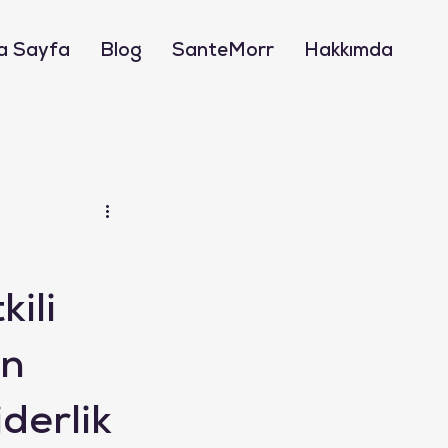
a Sayfa
Blog
SanteMorr
Hakkımda
ili
un
derlik