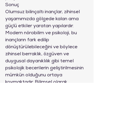
Sonuç
Olumsuz bilinçaltı inançlar, zihinsel 
yaşamımızda gölgede kalan ama 
güçlü etkiler yaratan yapılardır. 
Modern nörobilim ve psikoloji, bu 
inançların fark edilip 
dönüştürülebileceğini ve böylece 
zihinsel berraklık, özgüven ve 
duygusal dayanıklılık gibi temel 
psikolojik becerilerin geliştirilmesinin 
mümkün olduğunu ortaya 
koymaktadır. Bilimsel olarak 
kanıtlanmış tekniklere düzenli olarak 
zaman ayırmak, sadece kişisel 
gelişiminizi desteklemekle kalmaz, 
aynı zamanda yaşam kalitenizi de 
gözle görülür biçimde artırır.