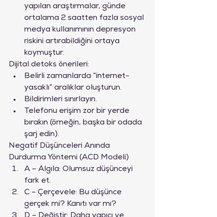
yapılan araştırmalar, günde 
ortalama 2 saatten fazla sosyal 
medya kullanımının depresyon 
riskini artırabildiğini ortaya 
koymuştur.
Dijital detoks önerileri:
Belirli zamanlarda “internet-
yasaklı” aralıklar oluşturun.
Bildirimleri sınırlayın.
Telefonu erişim zor bir yerde 
bırakın (örneğin, başka bir odada 
şarj edin).
Negatif Düşünceleri Anında 
Durdurma Yöntemi (ACD Modeli)
A – Algıla: Olumsuz düşünceyi 
fark et.
C – Çerçevele: Bu düşünce 
gerçek mi? Kanıtı var mı?
D – Değiştir: Daha yapıcı ve 