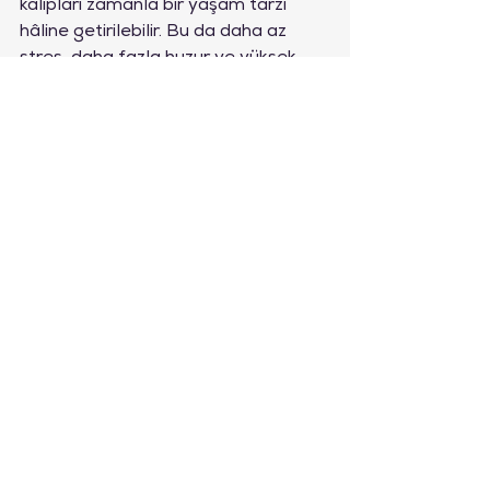
kalıpları zamanla bir yaşam tarzı 
hâline getirilebilir. Bu da daha az 
stres, daha fazla huzur ve yüksek 
bilişsel performans anlamına gelir.
Hepsini Gör
Son Yazılar