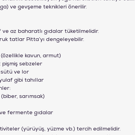
a) ve gevşeme teknikleri önerilir.
if ve az baharatlı gıdalar tüketilmelidir.
ruk tatlar Pitta’yı dengeleyebilir.
(özellikle kavun, armut)
z pişmiş sebzeler
 sütü ve lor
ulaf gibi tahıllar
nler:
 (biber, sarımsak)
r ve fermente gıdalar
ktiviteler (yürüyüş, yüzme vb.) tercih edilmelidir.