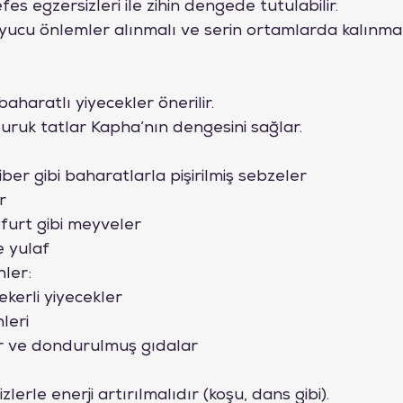
es egzersizleri ile zihin dengede tutulabilir.
ucu önlemler alınmalı ve serin ortamlarda kalınmal
baharatlı yiyecekler önerilir.
buruk tatlar Kapha’nın dengesini sağlar.
iber gibi baharatlarla pişirilmiş sebzeler
r
yfurt gibi meyveler
 yulaf
nler:
ekerli yiyecekler
leri
r ve dondurulmuş gıdalar
lerle enerji artırılmalıdır (koşu, dans gibi).