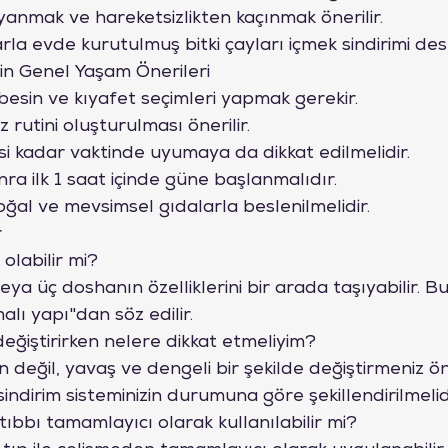
anmak ve hareketsizlikten kaçınmak önerilir.
arla evde kurutulmuş bitki çayları içmek sindirimi des
in Genel Yaşam Önerileri
esin ve kıyafet seçimleri yapmak gerekir.
 rutini oluşturulması önerilir.
si kadar vaktinde uyumaya da dikkat edilmelidir.
a ilk 1 saat içinde güne başlanmalıdır.
ğal ve mevsimsel gıdalarla beslenilmelidir.
r
olabilir mi?

i veya üç doshanın özelliklerini bir arada taşıyabilir.
alı yapı"dan söz edilir.
ğiştirirken nelere dikkat etmeliyim?

değil, yavaş ve dengeli bir şekilde değiştirmeniz öner
 sindirim sisteminizin durumuna göre şekillendirilmelidi
bı tamamlayıcı olarak kullanılabilir mi?
