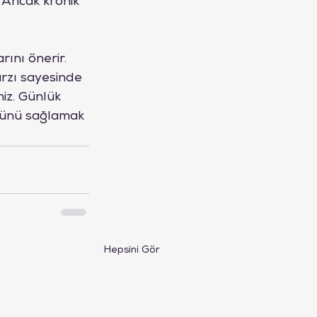
 Ancak kronik 
ını önerir. 
arzı sayesinde 
niz. Günlük 
ğünü sağlamak 
Hepsini Gör