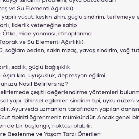
i: Kaygı, sindirim problemi, uyku bozuklukları
eş ve Su Elementi Ağırlıklı):
 yapılı vücut, keskin zihin, güçlü sindirim, terlemeye e
arlı, liderlik yeteneğine sahip
i: Öfke, mide yanması, iltihaplanma
oprak ve Su Elementi Ağırlıklı):
lü, sağlam beden, sakin mizaç, yavaş sindirim, yağ t
rlı, sadık, güçlü bağışıklık
: Aşırı kilo, uyuşukluk, depresyon eğilimi
nuzu Nasıl Belirlersiniz?
i belirlemede çeşitli değerlendirme yöntemleri bulun
el yapı, zihinsel eğilimler, sindirim tipi, uyku düzeni v
e alır. Ayurveda uzmanları tarafından yapılan danışm
cut tipinizi öğrenmeniz mümkündür. Ancak genel bir 
ri de bir başlangıç noktası olabilir.
re Beslenme ve Yaşam Tarzı Önerileri