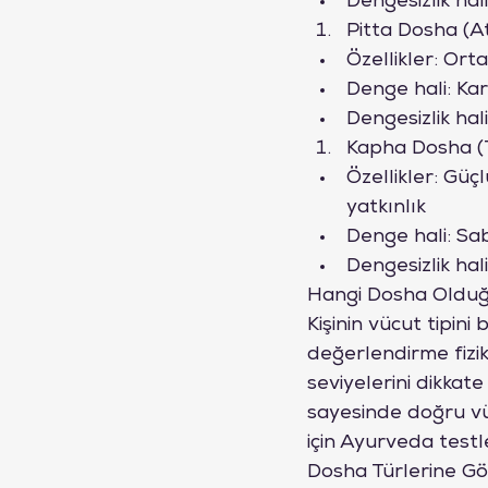
Dengesizlik hal
Pitta Dosha (At
Özellikler: Orta
Denge hali: Kar
Dengesizlik hal
Kapha Dosha (T
Özellikler: Güç
yatkınlık
Denge hali: Sabı
Dengesizlik hali
Hangi Dosha Olduğu
Kişinin vücut tipin
değerlendirme fiziks
seviyelerini dikkat
sayesinde doğru vü
için Ayurveda testle
Dosha Türlerine Gö