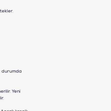
tekler.
 Bu durumda 
ilir. Yeni 
r.