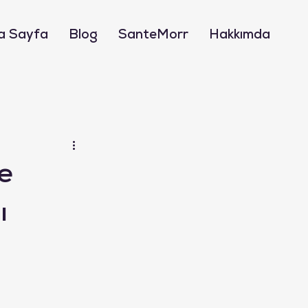
a Sayfa
Blog
SanteMorr
Hakkımda
e
ı