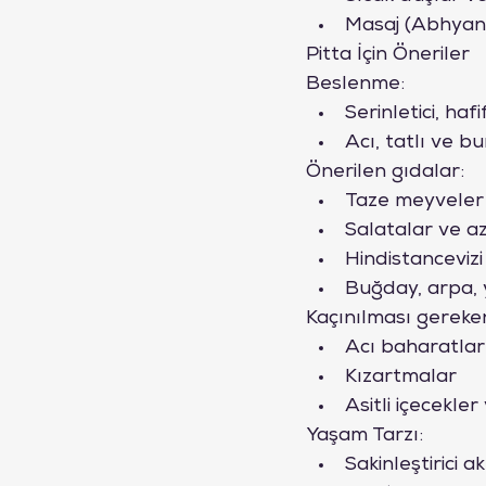
Masaj (Abhyang
Pitta İçin Öneriler
Beslenme:
Serinletici, haf
Acı, tatlı ve bu
Önerilen gıdalar:
Taze meyveler 
Salatalar ve a
Hindistancevizi
Buğday, arpa, y
Kaçınılması gereke
Acı baharatlar
Kızartmalar
Asitli içecekle
Yaşam Tarzı:
Sakinleştirici a