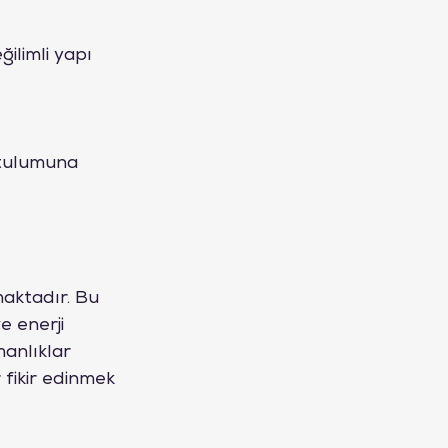
ğilimli yapı
utulumuna 
maktadır. Bu 
e enerji 
anlıklar 
fikir edinmek 