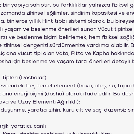
bir yapıya sahiptir; bu farklılıklar yalnızca fiziksel 
nı zamanda zihinsel eğilimler, sindirim kapasitesi ve ene
 binlerce yıllık Hint tıbbı sistemi olarak, bu bireysel 
lı yaşam ve beslenme önerileri sunar. Vücut tipinize
zı ve beslenme biçimi belirlemek, hem fiziksel sağlığ
ihinsel dengenizi sürdürmenize yardımcı olabilir. Bu
 ana vücut tipi olan Vata, Pitta ve Kapha hakkında 
dosha için beslenme ve yaşam tarzı önerileri detaylı b
Tipleri (Doshalar)
vrendeki beş temel element (hava, ateş, su, toprak
ana enerji biçimi (dosha) olarak ifade edilir. Bu dosh
va ve Uzay Elementi Ağırlıklı):
ı düşünme, yaratıcı zihin, kuru cilt ve saç, düzensiz si
jik, yaratıcı, canlı