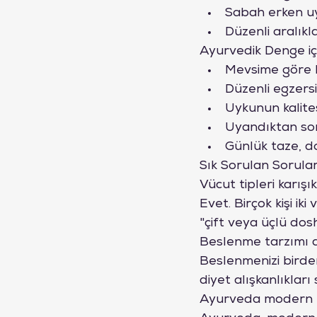
Sabah erken uy
Düzenli aralıkl
Ayurvedik Denge iç
Mevsime göre b
Düzenli egzersiz
Uykunun kalite
Uyandıktan sonr
Günlük taze, do
Sık Sorulan Sorula
Vücut tipleri karışık 
Evet. Birçok kişi ik
"çift veya üçlü dosh
Beslenme tarzımı de
Beslenmenizi birden 
diyet alışkanlıkları
Ayurveda modern tıb