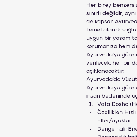
Her birey benzersiz 
sınırlı değildir, ay
de kapsar. Ayurveda,
temel alarak sağlık
uygun bir yaşam tar
korumanıza hem de z
Ayurveda'ya göre üç
verilecek; her bir 
açıklanacaktır.
Ayurveda’da Vücut 
Ayurveda’ya göre e
insan bedeninde üç 
Vata Dosha (Ha
Özellikler: Hızl
eller/ayaklar.
Denge hali: Ener