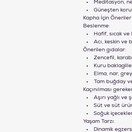
Meditasyon, nef
Güneşten koruy
Kapha İçin Öneriler
Beslenme:
Hafif, sıcak ve 
Acı, keskin ve 
Önerilen gıdalar:
Zencefil, karab
Kuru baklagille
Elma, nar, gre
Tam buğday ve
Kaçınılması gereke
Aşırı yağlı ve ş
Süt ve süt ürün
Soğuk içecekle
Yaşam Tarzı:
Dinamik egzersiz