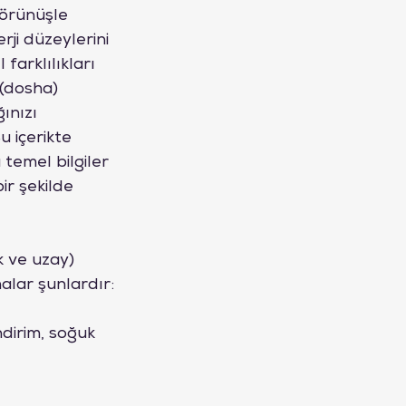
görünüşle 
rji düzeylerini 
farklılıkları 
 (dosha) 
ınızı 
 içerikte 
temel bilgiler 
ir şekilde 
 ve uzay) 
alar şunlardır:
ndirim, soğuk 