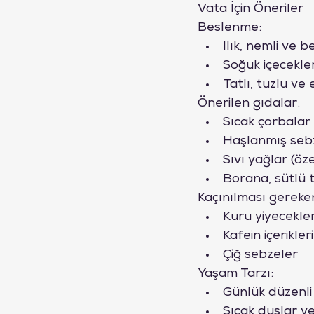
Vata İçin Öneriler
Beslenme:
Ilık, nemli ve b
Soğuk içecekler
Tatlı, tuzlu ve
Önerilen gıdalar:
Sıcak çorbalar
Haşlanmış seb
Sıvı yağlar (öz
Borana, sütlü t
Kaçınılması gereke
Kuru yiyecekler
Kafein içerikleri
Çiğ sebzeler
Yaşam Tarzı:
Günlük düzenli
Sıcak duşlar ve